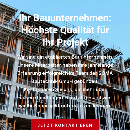
Ihr Bauunternehmen:
Höchste Qualität für
Ihr Projekt
Wir sind ein etabliertes Bauunternehmen.
Unsere Mitarbeiter haben ihre jahrelange
Erfahrung erfolgreich im Team der SOMA
Bautechnik GmbH gebündelt.
Kontaktieren Sie uns, um mehr über
unsere Leistungen zu erfahren und wie
wir Ihr Bauprojekt unterstützen können.
JETZT KONTAKTIEREN